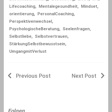
Lifecoaching
,
Mentalegesundheit
,
Mindset
,
orientierung
,
PersonalCoaching
,
Perspektivenwechsel
,
PsychologischeBeratung
,
Seelenfragen
,
Selbstliebe
,
Selbstvertrauen
,
StärkungSelbstbewusstsein
,
UmgangmitVerlust
Beitragsnavigation
Folgen