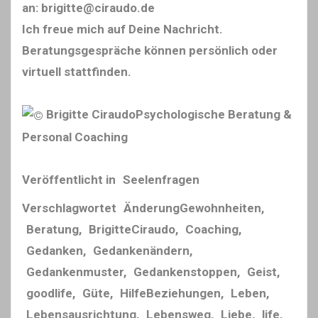
an: brigitte@ciraudo.de
Ich freue mich auf Deine Nachricht.
Beratungsgespräche können persönlich oder
virtuell stattfinden.
Brigitte CiraudoPsychologische Beratung &
Personal Coaching
Veröffentlicht in
Seelenfragen
Verschlagwortet
ÄnderungGewohnheiten
,
Beratung
,
BrigitteCiraudo
,
Coaching
,
Gedanken
,
Gedankenändern
,
Gedankenmuster
,
Gedankenstoppen
,
Geist
,
goodlife
,
Güte
,
HilfeBeziehungen
,
Leben
,
Lebensausrichtung
,
Lebensweg
,
Liebe
,
life
,