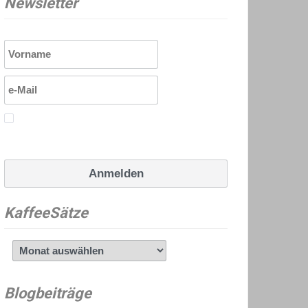
Newsletter
Ich erkläre mich mit den
Datenschutzrichtlinien einverstanden.
KaffeeSätze
KaffeeSätze
Blogbeiträge