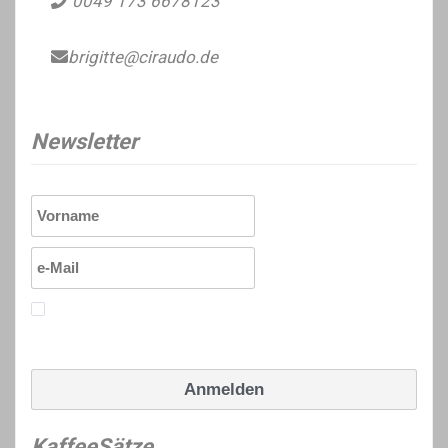
0049 173 6678123
brigitte@ciraudo.de
Newsletter
Ich erkläre mich mit den Datenschutzrichtlinien
einverstanden.
KaffeeSätze