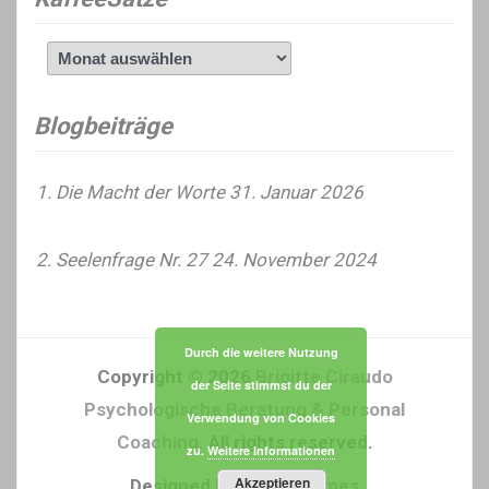
KaffeeSätze
Blogbeiträge
Die Macht der Worte
31. Januar 2026
Seelenfrage Nr. 27
24. November 2024
Durch die weitere Nutzung
Copyright © 2026
Brigitte Ciraudo
der Seite stimmst du der
Psychologische Beratung & Personal
Verwendung von Cookies
Coaching
. All rights reserved.
zu.
Weitere Informationen
Akzeptieren
Designed by
FameThemes